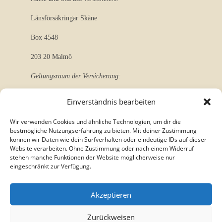
Länsförsäkringar Skåne
Box 4548
203 20 Malmö
Geltungsraum der Versicherung:
EU, Großbritannien, EFTA
Einverständnis bearbeiten
EU-Streitschlichtung
Wir verwenden Cookies und ähnliche Technologien, um dir die
bestmögliche Nutzungserfahrung zu bieten. Mit deiner Zustimmung
Die Europäische Kommission stellt eine Plattform zur
können wir Daten wie dein Surfverhalten oder eindeutige IDs auf dieser
Online-Streitbeilegung (OS) bereit:
Website verarbeiten. Ohne Zustimmung oder nach einem Widerruf
stehen manche Funktionen der Website möglicherweise nur
eingeschränkt zur Verfügung.
https://ec.europa.eu/consumers/odr/
.
Unsere E-Mail-Adresse finden Sie oben im
Akzeptieren
Impressum.
Zurückweisen
Verbraucherstreitbeilegung/Universalschlichtungsstelle