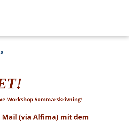
P
ET!
ive-Workshop
Sommarskrivning
!
e Mail (via Alfima) mit dem