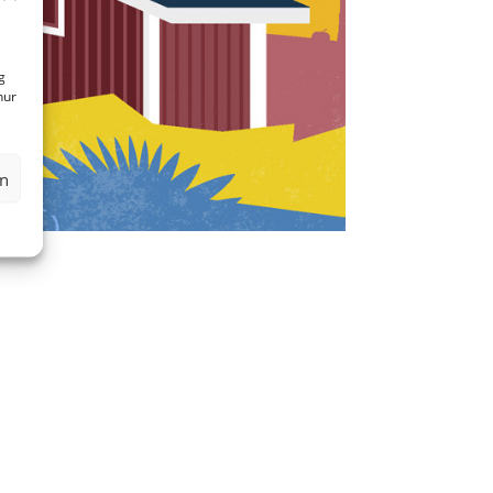
g
nur
en