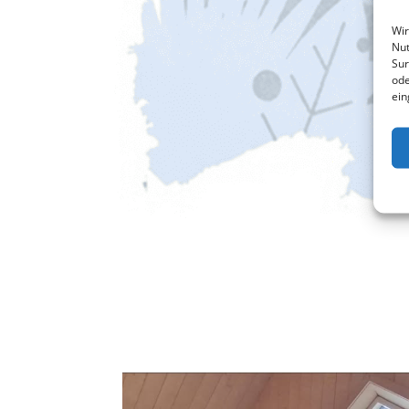
Wir
Nut
Sur
ode
ein